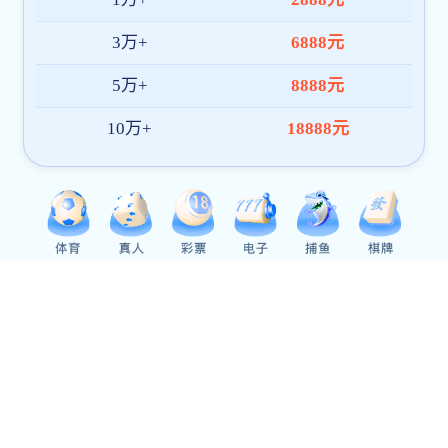
中华人民共和国科学技术部
安徽省科学技术厅
中华人民共和国工业和信息化部
安徽省工业和信息化厅
本部旺旺钱包区
旺旺钱包:
地址：安徽省芜湖市北京中路
邮编：241000
电话：0553-2871221
国际工程师学院
旺旺钱包:
地址：安徽省芜湖市赤铸山东路100号
邮编：241000
电话：0553-2217015