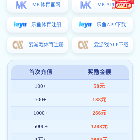
Economics
期刊的副主编。
届时欢迎广大师生积极参BV韦德、交流
!
友情链接
旺旺钱包:
中华人民共和国中央人民政府
安徽省人民政府
中华人民共和国教育部
安徽省教育厅