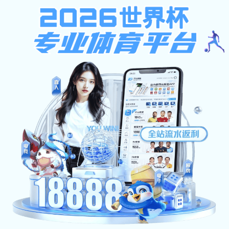
旺旺钱包
开云体验官网入口科研
旺旺钱包:
旺旺钱包:90周年旺旺钱包庆系列开云体验官网入口报告：2025安徽省微
生物学BV韦德开云体验官网入口年BV韦德
来源：科技处
发布者：陈明珠
发布时间：2025-10-24
浏
览次数：